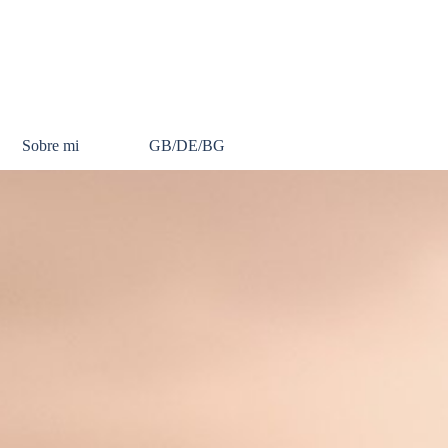
Sobre mi
GB/DE/BG
▼
▼
▼